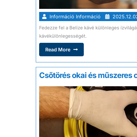
Információ Információ
2025.12.0
Fedezze fel a Belize kávé különleges ízvilág
kávékülönlegességét.
Read More
Csőtörés okai és műszeres 