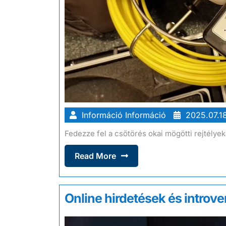
Információ Információ
2025.07.18
Fedezze fel a csőtörés okai mögötti rejtélyek
Read More
Online hirdetések és introver