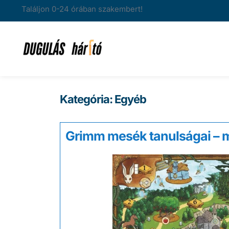
Találjon 0-24 órában szakembert!
Kategória:
Egyéb
Grimm mesék tanulságai – m