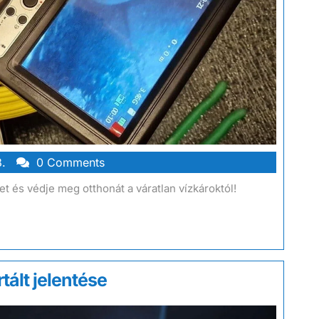
.
0 Comments
et és védje meg otthonát a váratlan vízkároktól!
tált jelentése