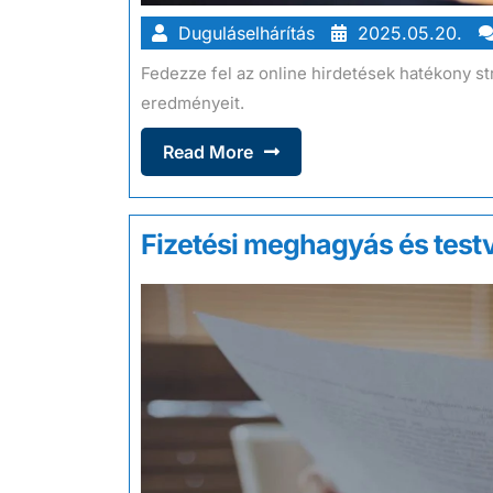
Duguláselhárítás
2025.05.20.
Fedezze fel az online hirdetések hatékony str
eredményeit.
Read More
Fizetési meghagyás és testv