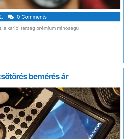
2.
0 Comments
át, a karibi térség prémium minőségű
csőtörés bemérés ár