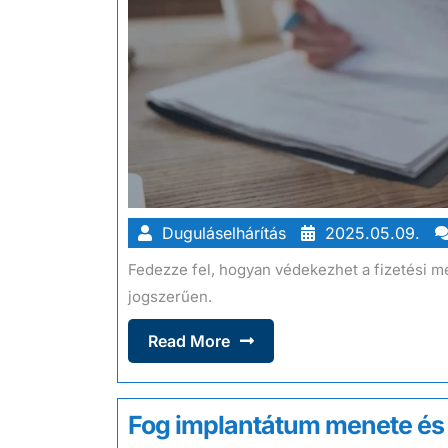
Duguláselhárítás
2025.05.09.
Fedezze fel, hogyan védekezhet a fizetési m
jogszerűen.
Read More
Fog implantátum menete és 