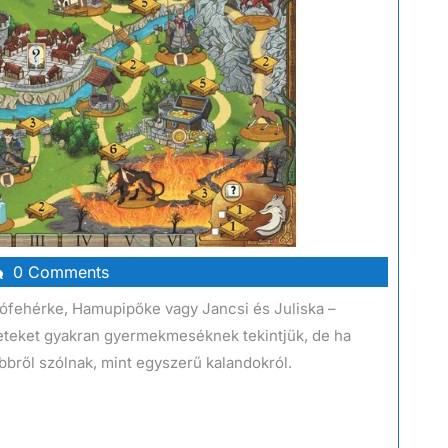
0 Comments
Hófehérke, Hamupipőke vagy Jancsi és Juliska –
neteket gyakran gyermekmeséknek tekintjük, de ha
bbről szólnak, mint egyszerű kalandokról.