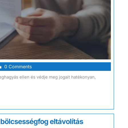
0 Comments
eghagyás ellen és védje meg jogait hatékonyan,
bölcsességfog eltávolítás