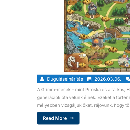
Duguláselhárítás
2026.03.06.
A Grimm-mesék – mint Piroska és a farkas, 
generációk óta velünk élnek. Ezeket a törté
mélyebben vizsgáljuk őket, rájövünk, hogy tö
Read More