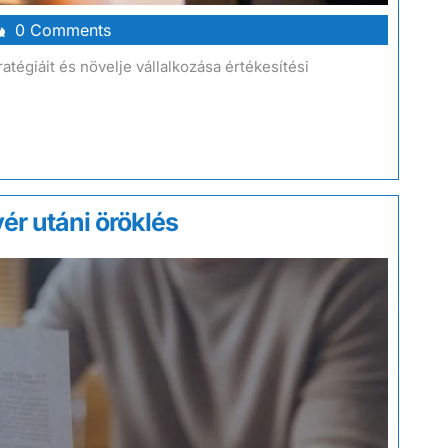
0 Comments
atégiáit és növelje vállalkozása értékesítési
ér utáni öröklés