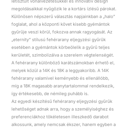
letisztult vonalvezetésükkel és innovatív design
megoldásaikkal nyűgözik le a kortárs ízlésű párokat.
Különösen népszerű választás napjainkban a „halo”
foglalat, ahol a központi követ kisebb gyémántok
gyűrűje veszi körül, fokozva annak ragyogását. Az
„eternity” stílusú fehérarany eljegyzési gyűrűk
esetében a gyémántok körbeölelik a gyűrű teljes
kerületét, szimbolizálva a szerelem végtelenségét.
A fehérarany különböző karátszámokban érhető el,
melyek közül a 14K és 18K a leggyakoribb. A 14K
fehérarany valamivel keményebb és ellenállóbb,
míg a 18K magasabb aranytartalommal rendelkezik,
így értékesebb, de némileg puhább is.
Az egyedi készítésű fehérarany eljegyzési gyűrűk
lehetőséget adnak arra, hogy a személyiséghez és
preferenciákhoz tökéletesen illeszkedő darabot
alkossunk, amely nemcsak ékszer, hanem egyben a