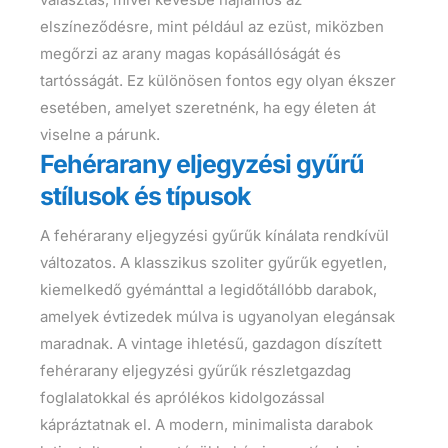
elszíneződésre, mint például az ezüst, miközben
megőrzi az arany magas kopásállóságát és
tartósságát. Ez különösen fontos egy olyan ékszer
esetében, amelyet szeretnénk, ha egy életen át
viselne a párunk.
Fehérarany eljegyzési gyűrű
stílusok és típusok
A fehérarany eljegyzési gyűrűk kínálata rendkívül
változatos. A klasszikus szoliter gyűrűk egyetlen,
kiemelkedő gyémánttal a legidőtállóbb darabok,
amelyek évtizedek múlva is ugyanolyan elegánsak
maradnak. A vintage ihletésű, gazdagon díszített
fehérarany eljegyzési gyűrűk részletgazdag
foglalatokkal és aprólékos kidolgozással
kápráztatnak el. A modern, minimalista darabok