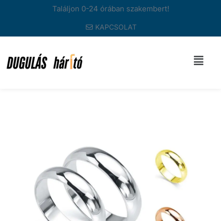
Találjon 0-24 órában szakembert!
KAPCSOLAT