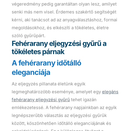
végeredmény pedig garantáltan olyan lesz, amilyet
senki más nem visel. Érdemes szakértő segítségét
kérni, aki tanácsot ad az anyagválasztáshoz, formai
megoldásokhoz, és elkészíti a tökéletes, életre
szóló gyűrűpárt.
Fehérarany eljegyzési gyűrű a
tökéletes párnak
A fehérarany időtálló
eleganciája
Az eljegyzés pillanata életünk egyik
legmeghatározóbb eseménye, amelyet egy
elegáns
fehérarany eljegyzési gyűrű
tehet igazán
emlékezetessé. A fehérarany napjainkban az egyik
legnépszerűbb választás az eljegyzési gyűrűk
között, köszönhetően időtálló eleganciájának és