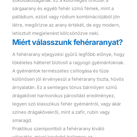
sokoldalúságának. Ez a különleges ötvözet a
sárgaarany és egyéb fehér színű fémek, mint a
palládium, ezüst vagy ródium kombinációjából jön
létre, megőrizve az arany értékét, de egy modern,
letisztult megjelenést kölcsönözve neki.
Miért válasszunk fehéraranyat?
A fehérarany eljegyzési gyűrű legfőbb előnye, hogy
tökéletes hátteret biztosít a ragyogó gyémántoknak.
A gyémántok természetes csillogása és tüze
különösen jól érvényesül a fehérarany tiszta, hűvös
árnyalatán. Ez a semleges tónus bármilyen színű
drágakővel harmonikus párosítást eredményez,
legyen szó klasszikus fehér gyémántról, vagy akár
színes drágakövekről, mint a zafír, rubin vagy
smaragd.
Praktikus szempontból a fehérarany kiváló
választás, mivel kevésbé hajlamos az