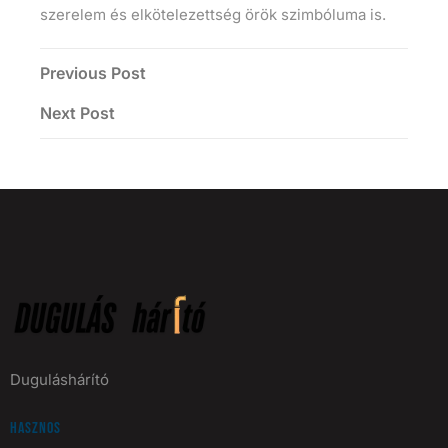
szerelem és elkötelezettség örök szimbóluma is.
Previous Post
Next Post
Duguláshárító
Hasznos