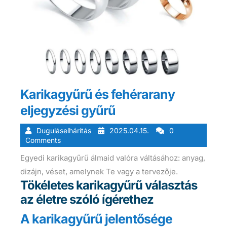
Karikagyűrű és fehérarany
eljegyzési gyűrű
Duguláselhárítás
2025.04.15.
0
Comments
Egyedi karikagyűrű álmaid valóra váltásához: anyag,
dizájn, véset, amelynek Te vagy a tervezője.
Tökéletes karikagyűrű választás
az életre szóló ígérethez
A karikagyűrű jelentősége