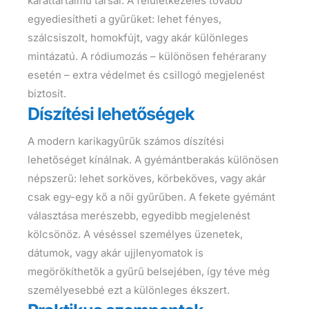
karáttartalmú társai. A felületkezelés tovább
egyediesítheti a gyűrűket: lehet fényes,
szálcsiszolt, homokfújt, vagy akár különleges
mintázatú. A ródiumozás – különösen fehérarany
esetén – extra védelmet és csillogó megjelenést
biztosít.
Díszítési lehetőségek
A modern karikagyűrűk számos díszítési
lehetőséget kínálnak. A gyémántberakás különösen
népszerű: lehet sorköves, körbeköves, vagy akár
csak egy-egy kő a női gyűrűben. A fekete gyémánt
választása merészebb, egyedibb megjelenést
kölcsönöz. A véséssel személyes üzenetek,
dátumok, vagy akár ujjlenyomatok is
megörökíthetők a gyűrű belsejében, így téve még
személyesebbé ezt a különleges ékszert.