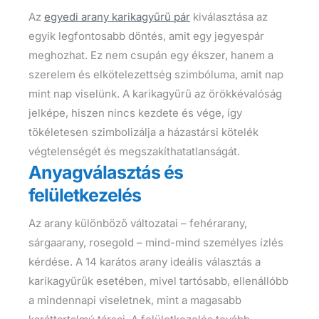
Az
egyedi arany karikagyűrű pár
kiválasztása az
egyik legfontosabb döntés, amit egy jegyespár
meghozhat. Ez nem csupán egy ékszer, hanem a
szerelem és elkötelezettség szimbóluma, amit nap
mint nap viselünk. A karikagyűrű az örökkévalóság
jelképe, hiszen nincs kezdete és vége, így
tökéletesen szimbolizálja a házastársi kötelék
végtelenségét és megszakíthatatlanságát.
Anyagválasztás és
felületkezelés
Az arany különböző változatai – fehérarany,
sárgaarany, rosegold – mind-mind személyes ízlés
kérdése. A 14 karátos arany ideális választás a
karikagyűrűk esetében, mivel tartósabb, ellenállóbb
a mindennapi viseletnek, mint a magasabb