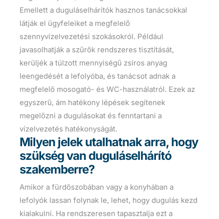
Emellett a duguláselhárítók hasznos tanácsokkal
látják el ügyfeleiket a megfelelő
szennyvízelvezetési szokásokról. Például
javasolhatják a szűrők rendszeres tisztítását,
kerüljék a túlzott mennyiségű zsíros anyag
leengedését a lefolyóba, és tanácsot adnak a
megfelelő mosogató- és WC-használatról. Ezek az
egyszerű, ám hatékony lépések segítenek
megelőzni a dugulásokat és fenntartani a
vízelvezetés hatékonyságát.
Milyen jelek utalhatnak arra, hogy
szükség van duguláselhárító
szakemberre?
Amikor a fürdőszobában vagy a konyhában a
lefolyók lassan folynak le, lehet, hogy dugulás kezd
kialakulni. Ha rendszeresen tapasztalja ezt a