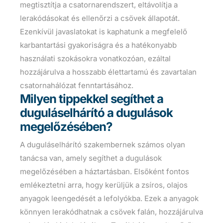
megtisztítja a csatornarendszert, eltávolítja a
lerakódásokat és ellenőrzi a csövek állapotát.
Ezenkívül javaslatokat is kaphatunk a megfelelő
karbantartási gyakoriságra és a hatékonyabb
használati szokásokra vonatkozóan, ezáltal
hozzájárulva a hosszabb élettartamú és zavartalan
csatornahálózat fenntartásához.
Milyen tippekkel segíthet a
duguláselhárító a dugulások
megelőzésében?
A duguláselhárító szakembernek számos olyan
tanácsa van, amely segíthet a dugulások
megelőzésében a háztartásban. Elsőként fontos
emlékeztetni arra, hogy kerüljük a zsíros, olajos
anyagok leengedését a lefolyókba. Ezek a anyagok
könnyen lerakódhatnak a csövek falán, hozzájárulva