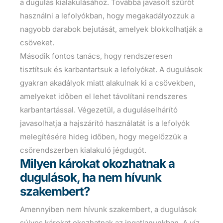
a dugulás kialakulásához. Továbbá javasolt szűrőt
használni a lefolyókban, hogy megakadályozzuk a
nagyobb darabok bejutását, amelyek blokkolhatják a
csöveket.
Második fontos tanács, hogy rendszeresen
tisztítsuk és karbantartsuk a lefolyókat. A dugulások
gyakran akadályok miatt alakulnak ki a csövekben,
amelyeket időben el lehet távolítani rendszeres
karbantartással. Végezetül, a duguláselhárító
javasolhatja a hajszárító használatát is a lefolyók
melegítésére hideg időben, hogy megelőzzük a
csőrendszerben kialakuló jégdugót.
Milyen károkat okozhatnak a
dugulások, ha nem hívunk
szakembert?
Amennyiben nem hívunk szakembert, a dugulások
súlyos károkat okozhatnak az ingatlanunkban. A víz