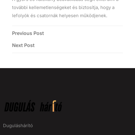
további kellemetlenségeket és biztosítja, hogy a
lefolyók és csatornák helyesen működjenek.
Previous Post
Next Post
Duguláshárító