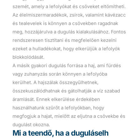
szemét, amely a lefolyókat és csöveket eltömítheti.
Az élelmiszermaradékok, zsírok, valamint kávézacc
és tealevelek is könnyen a csövekben ragadnak
meg, hozzájárulva a dugulás kialakulásához. Fontos
rendszeresen tisztítani és megfelelően kezelni
ezeket a hulladékokat, hogy elkerüljük a lefolyók
blokkolódását.
A másik gyakori dugulás forrása a haj, ami fürdés
vagy zuhanyzás során könnyen a lefolyóba
kerülhet. A hajszálak összegyűlhetnek,
összekuszálódhatnak és gátolhatják a víz szabad
áramlását. Ennek elkerülése érdekében
használhatunk szűrőt a lefolyókban, hogy
megfogjuk a hajat, mielőtt az eljutna a csövekbe és
dugulást okozna.
Mi a teendő, ha a duguláselh