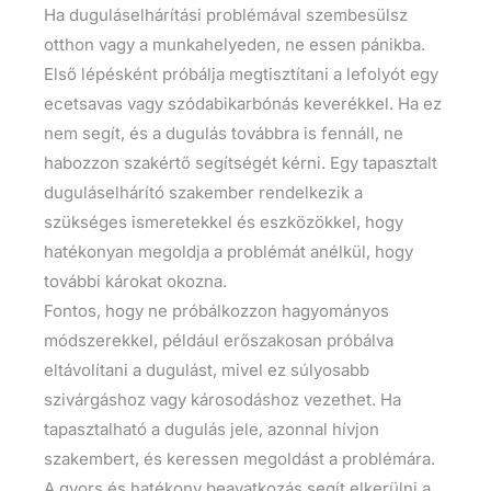
Ha duguláselhárítási problémával szembesülsz
otthon vagy a munkahelyeden, ne essen pánikba.
Első lépésként próbálja megtisztítani a lefolyót egy
ecetsavas vagy szódabikarbónás keverékkel. Ha ez
nem segít, és a dugulás továbbra is fennáll, ne
habozzon szakértő segítségét kérni. Egy tapasztalt
duguláselhárító szakember rendelkezik a
szükséges ismeretekkel és eszközökkel, hogy
hatékonyan megoldja a problémát anélkül, hogy
további károkat okozna.
Fontos, hogy ne próbálkozzon hagyományos
módszerekkel, például erőszakosan próbálva
eltávolítani a dugulást, mivel ez súlyosabb
szivárgáshoz vagy károsodáshoz vezethet. Ha
tapasztalható a dugulás jele, azonnal hívjon
szakembert, és keressen megoldást a problémára.
A gyors és hatékony beavatkozás segít elkerülni a