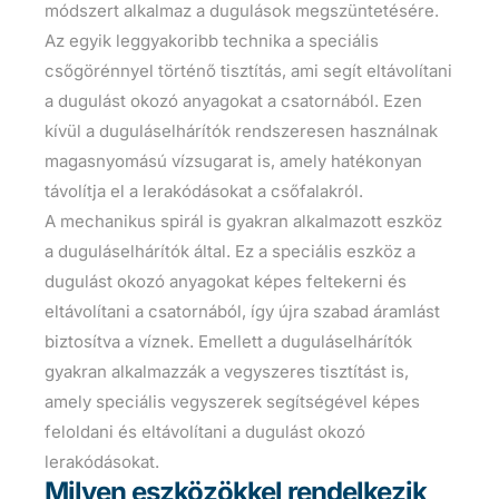
módszert alkalmaz a dugulások megszüntetésére.
Az egyik leggyakoribb technika a speciális
csőgörénnyel történő tisztítás, ami segít eltávolítani
a dugulást okozó anyagokat a csatornából. Ezen
kívül a duguláselhárítók rendszeresen használnak
magasnyomású vízsugarat is, amely hatékonyan
távolítja el a lerakódásokat a csőfalakról.
A mechanikus spirál is gyakran alkalmazott eszköz
a duguláselhárítók által. Ez a speciális eszköz a
dugulást okozó anyagokat képes feltekerni és
eltávolítani a csatornából, így újra szabad áramlást
biztosítva a víznek. Emellett a duguláselhárítók
gyakran alkalmazzák a vegyszeres tisztítást is,
amely speciális vegyszerek segítségével képes
feloldani és eltávolítani a dugulást okozó
lerakódásokat.
Milyen eszközökkel rendelkezik