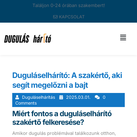
Találjon 0-24 órában szakembert!
KAPCSOLAT
Duguláselhárító: A szakértő, aki
segít megelőzni a bajt
Duguláselhárítás
2025.03.01.
0
Comments
Miért fontos a duguláselhárító
szakértő felkeresése?
Amikor dugulás problémával találkozunk otthon,