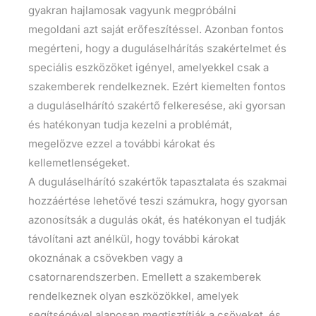
gyakran hajlamosak vagyunk megpróbálni
megoldani azt saját erőfeszítéssel. Azonban fontos
megérteni, hogy a duguláselhárítás szakértelmet és
speciális eszközöket igényel, amelyekkel csak a
szakemberek rendelkeznek. Ezért kiemelten fontos
a duguláselhárító szakértő felkeresése, aki gyorsan
és hatékonyan tudja kezelni a problémát,
megelőzve ezzel a további károkat és
kellemetlenségeket.
A duguláselhárító szakértők tapasztalata és szakmai
hozzáértése lehetővé teszi számukra, hogy gyorsan
azonosítsák a dugulás okát, és hatékonyan el tudják
távolítani azt anélkül, hogy további károkat
okoznának a csövekben vagy a
csatornarendszerben. Emellett a szakemberek
rendelkeznek olyan eszközökkel, amelyek
segítségével alaposan megtisztítják a csöveket, és