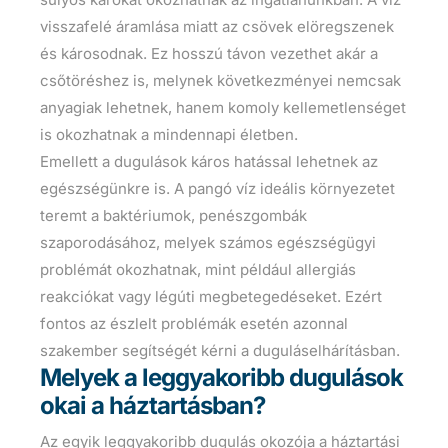
visszafelé áramlása miatt az csövek elöregszenek
és károsodnak. Ez hosszú távon vezethet akár a
csőtöréshez is, melynek következményei nemcsak
anyagiak lehetnek, hanem komoly kellemetlenséget
is okozhatnak a mindennapi életben.
Emellett a dugulások káros hatással lehetnek az
egészségünkre is. A pangó víz ideális környezetet
teremt a baktériumok, penészgombák
szaporodásához, melyek számos egészségügyi
problémát okozhatnak, mint például allergiás
reakciókat vagy légúti megbetegedéseket. Ezért
fontos az észlelt problémák esetén azonnal
szakember segítségét kérni a duguláselhárításban.
Melyek a leggyakoribb dugulások
okai a háztartásban?
Az egyik leggyakoribb dugulás okozója a háztartási