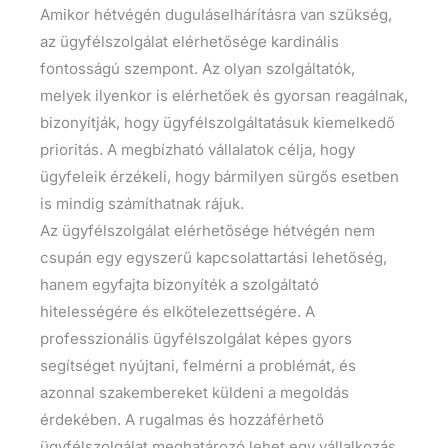
Amikor hétvégén duguláselhárításra van szükség,
az ügyfélszolgálat elérhetősége kardinális
fontosságú szempont. Az olyan szolgáltatók,
melyek ilyenkor is elérhetőek és gyorsan reagálnak,
bizonyítják, hogy ügyfélszolgáltatásuk kiemelkedő
prioritás. A megbízható vállalatok célja, hogy
ügyfeleik érzékeli, hogy bármilyen sürgős esetben
is mindig számíthatnak rájuk.
Az ügyfélszolgálat elérhetősége hétvégén nem
csupán egy egyszerű kapcsolattartási lehetőség,
hanem egyfajta bizonyíték a szolgáltató
hitelességére és elkötelezettségére. A
professzionális ügyfélszolgálat képes gyors
segítséget nyújtani, felmérni a problémát, és
azonnal szakembereket küldeni a megoldás
érdekében. A rugalmas és hozzáférhető
ügyfélszolgálat meghatározó lehet egy vállalkozás