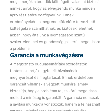
megismerjék a teendők költségeit, valamint biztosít
minket arról, hogy az elvégzendő munka minden
apró részletére odafigyelünk. Ennek
eredményeként a megrendelők előre tervezhető
költségekre számíthatnak, és biztosak lehetnek
abban, hogy általunk a legmagasabb szintű
szakértelemmel és gondossággal kerül megoldásra
a probléma.
Garancia a munkavégzésre
A megbízható duguláselhárítási szolgáltatók
fontosnak tartják ügyfeleik bizalmának
megnyerését és megtartását. Ennek érdekében
garanciát vállalnak a végzett munkára, amely
biztosítja, hogy a probléma teljes körű megoldása
mellett a minőség is garantált. A garancia nemcsak
a javítási munkákra vonatkozik, hanem a felhasznált
anyagok minőségére és a szakemberek által