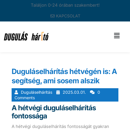
Találjon 0-24 órában szakembert!
KAPCSOLAT
Duguláselhárítás hétvégén is: A
segítség, ami sosem alszik
Duguláselhárítás
2025.03.01.
0
Comments
A hétvégi duguláselhárítás
fontossága
A hétvégi duguláselhárítás fontosságát gyakran