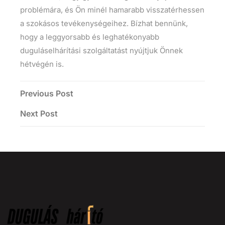
problémára, és Ön minél hamarabb visszatérhessen
a szokásos tevékenységeihez. Bízhat bennünk,
hogy a leggyorsabb és leghatékonyabb
duguláselhárítási szolgáltatást nyújtjuk Önnek
hétvégén is.
Previous Post
Next Post