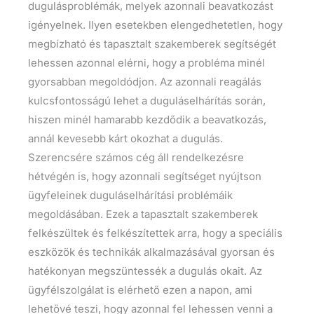
dugulásproblémák, melyek azonnali beavatkozást
igényelnek. Ilyen esetekben elengedhetetlen, hogy
megbízható és tapasztalt szakemberek segítségét
lehessen azonnal elérni, hogy a probléma minél
gyorsabban megoldódjon. Az azonnali reagálás
kulcsfontosságú lehet a duguláselhárítás során,
hiszen minél hamarabb kezdődik a beavatkozás,
annál kevesebb kárt okozhat a dugulás.
Szerencsére számos cég áll rendelkezésre
hétvégén is, hogy azonnali segítséget nyújtson
ügyfeleinek duguláselhárítási problémáik
megoldásában. Ezek a tapasztalt szakemberek
felkészültek és felkészítettek arra, hogy a speciális
eszközök és technikák alkalmazásával gyorsan és
hatékonyan megszüntessék a dugulás okait. Az
ügyfélszolgálat is elérhető ezen a napon, ami
lehetővé teszi, hogy azonnal fel lehessen venni a