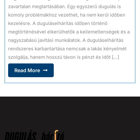
zavartalan megtartásában. Egy egyszerű dugulás is
komoly problémákhoz vezethet, ha nem kerül időben
kezelésre. A duguláselhárítás időben történő
megtörténésével elkerülhetők a kellemetlenségek és a
nagyszabású javítási munkálatok. A duguláselhárítás
rendszeres karbantartása nemcsak a lakás kényelmét
szolgálja, hanem hosszú távon is pénzt és időt […]
Read More