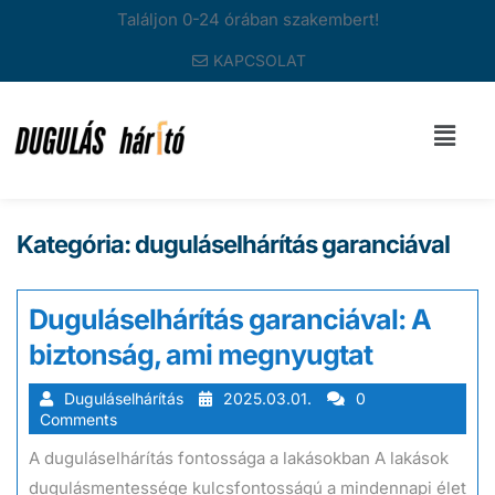
Találjon 0-24 órában szakembert!
KAPCSOLAT
Kategória:
duguláselhárítás garanciával
Duguláselhárítás garanciával: A
biztonság, ami megnyugtat
Duguláselhárítás
2025.03.01.
0
Comments
A duguláselhárítás fontossága a lakásokban A lakások
dugulásmentessége kulcsfontosságú a mindennapi élet