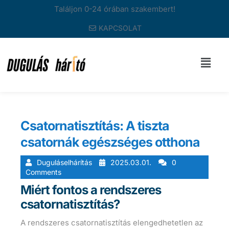
Találjon 0-24 órában szakembert!
KAPCSOLAT
Csatornatisztítás: A tiszta
csatornák egészséges otthona
Duguláselhárítás
2025.03.01.
0
Comments
Miért fontos a rendszeres
csatornatisztítás?
A rendszeres csatornatisztítás elengedhetetlen az