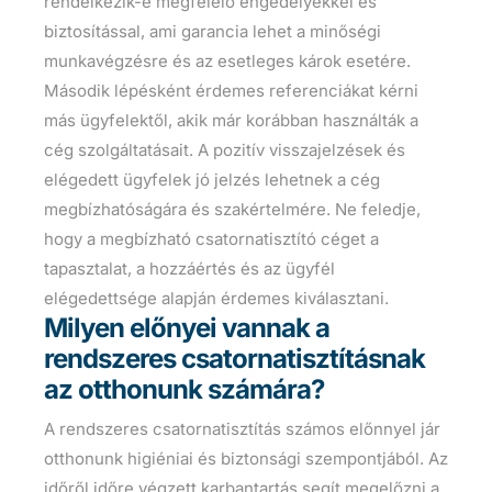
rendelkezik-e megfelelő engedélyekkel és
biztosítással, ami garancia lehet a minőségi
munkavégzésre és az esetleges károk esetére.
Második lépésként érdemes referenciákat kérni
más ügyfelektől, akik már korábban használták a
cég szolgáltatásait. A pozitív visszajelzések és
elégedett ügyfelek jó jelzés lehetnek a cég
megbízhatóságára és szakértelmére. Ne feledje,
hogy a megbízható csatornatisztító céget a
tapasztalat, a hozzáértés és az ügyfél
elégedettsége alapján érdemes kiválasztani.
Milyen előnyei vannak a
rendszeres csatornatisztításnak
az otthonunk számára?
A rendszeres csatornatisztítás számos előnnyel jár
otthonunk higiéniai és biztonsági szempontjából. Az
időről időre végzett karbantartás segít megelőzni a