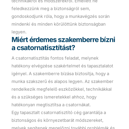
technikákról és módszerekről. Emellett ne
feledkezzünk meg a biztonságról sem,
gondoskodjunk róla, hogy a munkavégzés során
mindenki és minden körülöttünk biztonságban
legyen.
Miért érdemes szakemberre bízni
a csatornatisztítást?
A csatornatisztítás fontos feladat, melynek
hatékony elvégzése szakértelmet és tapasztalatot
igényel. A szakemberre bízása biztosítja, hogy a
munka szakszerű és alapos legyen. Az szakember
rendelkezik megfelelő eszközökkel, technikákkal
és a szükséges ismeretekkel ahhoz, hogy
hatékonyan megtisztítsa a csatornákat.
Egy tapasztalt csatornatisztító cég garantálja a
biztonságos és környezetbarát módszereket,
melyek segítenek megelőzni további problémák és