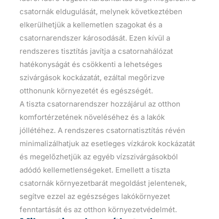
csatornák eldugulását, melynek következtében
elkerülhetjük a kellemetlen szagokat és a
csatornarendszer károsodását. Ezen kívül a
rendszeres tisztítás javítja a csatornahálózat
hatékonyságát és csökkenti a lehetséges
szivárgások kockázatát, ezáltal megőrizve
otthonunk környezetét és egészségét.
A tiszta csatornarendszer hozzájárul az otthon
komfortérzetének növeléséhez és a lakók
jóllétéhez. A rendszeres csatornatisztítás révén
minimalizálhatjuk az esetleges vízkárok kockázatát
és megelőzhetjük az egyéb vízszivárgásokból
adódó kellemetlenségeket. Emellett a tiszta
csatornák környezetbarát megoldást jelentenek,
segítve ezzel az egészséges lakókörnyezet
fenntartását és az otthon környezetvédelmét.