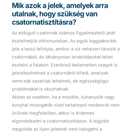
Mik azok a jelek, amelyek arra
utalnak, hogy szükség van
csatornatisztításra?
Az eldugult csatornák számos figyelmeztető jelét
észlelhetjük otthonunkban. Az egyik leggyakoribb
jele a lassú lefolyás, amikor a víz nehezen távozik a
csatornából, és látványosan lerakódásokat lehet
észlelni a falakon. Ezenkívül kellemetlen szagok is
jelentkezhetnek a csatornából kifelé, amelyek
nemcsak zavaróak lehetnek, de egészségügyi
problémákat is okozhatnak.
Abban az esetben, ha a mosdók, zuhanyzók vagy
konyhai mosogatók vizet tartalmazó medencéi nem
ürülnek megfelelően, akkor is érdemes
elgondolkodni a csatornatisztításon. A legjobb
megoldás az ilyen jeleknél nem halogatni a