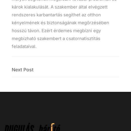
károk kialakulását. A szakember által elvégzett
rendszeres karbantartás segíthet az otthon
kényelmének és biztonságának megőrzésében
hosszú távon. Ezért érdemes megbízni egy
megbízható szakembert a csatornatisztítás
feladataival.
Next Post