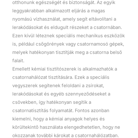
otthonunk egészségét és biztonságát. Az egyik
leggyakrabban alkalmazott eljárás a magas
nyomású vízhasználat, amely segít eltávolítani a
lerakódásokat és eldugult részeket a csatornában.
Ezen kívül léteznek speciális mechanikus eszközök
is, például csőgörények vagy csatornamosó gépek,
melyek hatékonyan tisztítják meg a csatorna belső
falait.
Emellett kémiai tisztítószerek is alkalmazhatók a
csatornahálózat tisztítására. Ezek a speciális
vegyszerek segítenek feloldani a zsírokat,
lerakódásokat és egyéb szennyeződéseket a
csövekben, így hatékonyan segítik a
csatornatisztítás folyamatát. Fontos azonban
kiemelni, hogy a kémiai anyagok helyes és
körültekintő használata elengedhetetlen, hogy ne
okozzanak további károkat a csatornahálózatban.