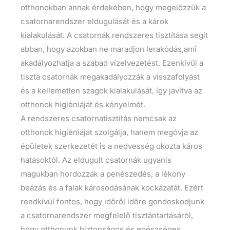
otthonokban annak érdekében, hogy megelőzzük a
csatornarendszer eldugulását és a károk
kialakulását. A csatornák rendszeres tisztítása segít
abban, hogy azokban ne maradjon lerakódás,ami
akadályozhatja a szabad vízelvezetést. Ezenkívül a
tiszta csatornák megakadályozzák a visszafolyást
és a kellemetlen szagok kialakulását, így javítva az
otthonok higiéniáját és kényelmét.
A rendszeres csatornatisztítás nemcsak az
otthonok higiéniáját szolgálja, hanem megóvja az
épületek szerkezetét is a nedvesség okozta káros
hatásoktól. Az eldugult csatornák ugyanis
magukban hordozzák a penészedés, a lékony
beázás és a falak károsodásának kockázatát. Ezért
rendkívül fontos, hogy időről időre gondoskodjunk
a csatornarendszer megfelelő tisztántartásáról,
hogy otthonunk biztonságos és egészséges