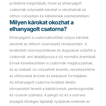
probléma megoldását, mivel az elhanyagolt
csatornák súlyosabb károkat is okozhatnak az
otthon csöveiben és kábeleinek szerkezetében.
Milyen károkat okozhat a
elhanyagolt csatorna?
Elhanyagolni a csatornatisztítást súlyos károkat
okozhat az otthoni vízelvezető rendszerben. A
lerakódott szennyeződések és dugulások szűkítik a
csatornát, ami akadályozza a víz normális áramlását.
Ennek következtében a csatornák megduzzadnak,
és az elakadt víz visszafelé áramlik, veszélyeztetve
az otthonokat árvizek és beázások formájában.
Az elhanyagolt csatorna továbbá ideális
környezetet teremt a baktériumok, penészgombák
és rovarok számára. A pangó víz és a szerves
anyagok bőséges táptalajt nyújtanak ezeknek az